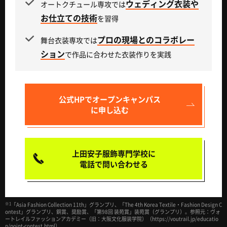
ウェディング衣装や
オートクチュール専攻では
お仕立ての技術
を習得
プロの現場とのコラボレー
舞台衣装専攻では
ション
で作品に合わせた衣装作りを実践
公式HPで
オープンキャンパス
に申し込む
上田安子服飾専門学校に
電話で問い合わせる
※1
「Asia Fashion Collection 11th」グランプリ、「The 4th Korea Textile・Fashion Design C
ontest」グランプリ、銅賞、奨励賞、「第98回 装苑賞」装苑賞（グランプリ）。参照元：ヴォ
ートレイルファッションアカデミー（旧：大阪文化服装学院）（https://voutrail.jp/educatio
n/point-contest.html）