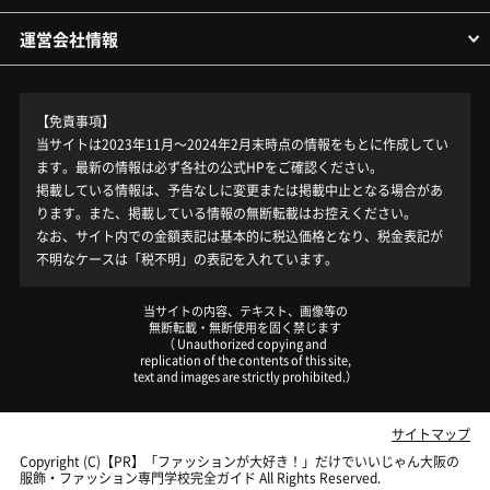
運営会社情報
【免責事項】
当サイトは2023年11月～2024年2月末時点の情報をもとに作成してい
ます。最新の情報は必ず各社の公式HPをご確認ください。
掲載している情報は、予告なしに変更または掲載中止となる場合があ
ります。また、掲載している情報の無断転載はお控えください。
なお、サイト内での金額表記は基本的に税込価格となり、税金表記が
不明なケースは「税不明」の表記を入れています。
当サイトの内容、テキスト、画像等の
無断転載・無断使用を固く禁じます
（ Unauthorized copying and
replication of the contents of this site,
text and images are strictly prohibited.）
サイトマップ
Copyright (C)【PR】
「ファッションが大好き！」だけでいいじゃん大阪の
服飾・ファッション専門学校完全ガイド
All Rights Reserved.