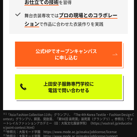
お仕立ての技術
を習得
プロの現場とのコラボレー
舞台衣装専攻では
ション
で作品に合わせた衣装作りを実践
公式HPで
オープンキャンパス
に申し込む
上田安子服飾専門学校に
電話で問い合わせる
※1
「Asia Fashion Collection 11th」グランプリ、「The 4th Korea Textile・Fashion Design C
ontest」グランプリ、銅賞、奨励賞、「第98回 装苑賞」装苑賞（グランプリ）。参照元：ヴォ
ートレイルファッションアカデミー（旧：大阪文化服装学院）（https://voutrail.jp/educatio
n/point-contest.html）
※2
参照元：大阪モード学園 https://www.mode.ac.jp/osaka/joblicense/license
※3
参照元：大阪モード学園 https://www.mode.ac.jp/osaka/joblicense/support