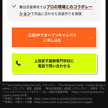
プロの現場とのコラボレー
舞台衣装専攻では
ション
で作品に合わせた衣装作りを実践
公式HPで
オープンキャンパス
に申し込む
上田安子服飾専門学校に
電話で問い合わせる
※1
「Asia Fashion Collection 11th」グランプリ、「The 4th Korea Textile・Fashion Design C
ontest」グランプリ、銅賞、奨励賞、「第98回 装苑賞」装苑賞（グランプリ）。参照元：ヴォ
ートレイルファッションアカデミー（旧：大阪文化服装学院）（https://voutrail.jp/educatio
n/point-contest.html）
※2
参照元：大阪モード学園 https://www.mode.ac.jp/osaka/joblicense/license
※3
参照元：大阪モード学園 https://www.mode.ac.jp/osaka/joblicense/support