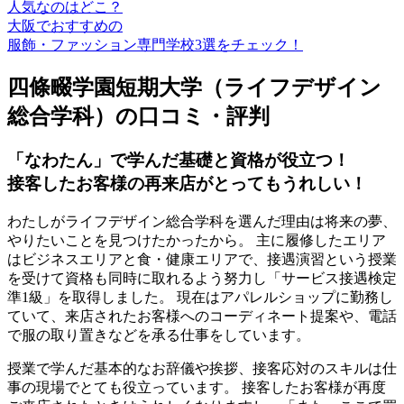
人気なのはどこ？
大阪でおすすめの
服飾・ファッション専門学校3選をチェック！
四條畷学園短期大学（ライフデザイン
総合学科）の口コミ・評判
「なわたん」で学んだ基礎と資格が役立つ！
接客したお客様の再来店がとってもうれしい！
わたしがライフデザイン総合学科を選んだ理由は将来の夢、
やりたいことを見つけたかったから。
主に履修したエリア
はビジネスエリアと食・健康エリアで、接遇演習という授業
を受けて資格も同時に取れるよう努力し「サービス接遇検定
準1級」を取得しました。
現在はアパレルショップに勤務し
ていて、来店されたお客様へのコーディネート提案や、電話
で服の取り置きなどを承る仕事をしています。
授業で学んだ基本的なお辞儀や挨拶、接客応対のスキルは仕
事の現場でとても役立っています。 接客したお客様が再度