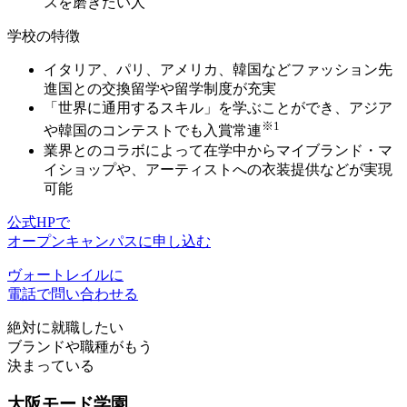
スを磨きたい人
学校の特徴
イタリア、パリ、アメリカ、韓国などファッション先
進国との
交換留学や留学制度が充実
「世界に通用するスキル」を学ぶことができ、
アジア
※1
や韓国のコンテストでも入賞常連
業界とのコラボによって
在学中からマイブランド・マ
イショップ
や、アーティストへの衣装提供などが実現
可能
公式HPで
オープンキャンパスに申し込む
ヴォートレイルに
電話で問い合わせる
絶対に就職したい
ブランドや職種がもう
決まっている
大阪モード学園