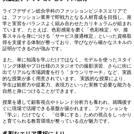
ライフデザイン総合学科のファッションビジネスエリアで
は、
ファッション業界で即戦力となる人材育成を目指し、座
学と実習をバランスよく組み合わせたカリキュラムが組まれ
ています。
たとえば、色彩感覚を磨く「色彩検定」や、接
客スキルを身につける「サービス接遇検定」といった資格取
得を支援する体制が整っており、学びながら確かなスキルの
証明ができるのが強みです。
また、単に知識を学ぶだけではなく、
モデルを使ったスタイ
リング体験やプロ仕様のスタジオでの撮影演習、さらに街に
出てリアルな市場調査を行う「タウンリサーチ」など、実践
的な授業が多く用意されています。
実践的な授業により、
学生は観察力や提案力、表現力といった実務で必要な能力を
自然と身につけることができます。
授業を通して顧客視点やトレンド分析力も養われ、就職後す
ぐに現場で活躍できる基盤が築かれます。 ファッションを
「学ぶ」だけでなく、「仕事にする」ための視点をしっかり
と育てられる教育環境が整っている点が魅力です。
多彩なエリア選択により