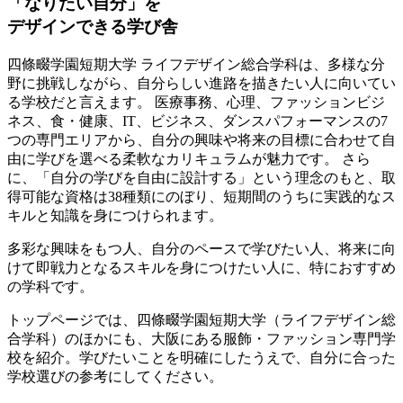
「なりたい自分」を
デザインできる学び舎
四條畷学園短期大学 ライフデザイン総合学科は、多様な分
野に挑戦しながら、自分らしい進路を描きたい人に向いてい
る学校だと言えます。 医療事務、心理、ファッションビジ
ネス、食・健康、IT、ビジネス、ダンスパフォーマンスの7
つの専門エリアから、
自分の興味や将来の目標に合わせて自
由に学びを選べる柔軟なカリキュラムが魅力です。
さら
に、「自分の学びを自由に設計する」という理念のもと、取
得可能な資格は38種類にのぼり、短期間のうちに実践的なス
キルと知識を身につけられます。
多彩な興味をもつ人、自分のペースで学びたい人、将来に向
けて即戦力となるスキルを身につけたい人に、特におすすめ
の学科です。
トップページでは、四條畷学園短期大学（ライフデザイン総
合学科）のほかにも、大阪にある服飾・ファッション専門学
校を紹介。学びたいことを明確にしたうえで、自分に合った
学校選びの参考にしてください。