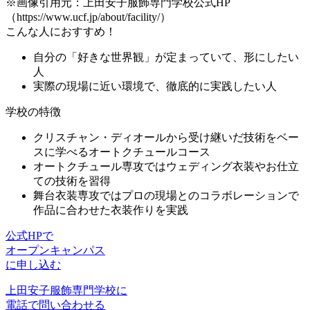
※画像引用元：上田安子服飾専門学校公式HP
（https://www.ucf.jp/about/facility/）
こんな人におすすめ！
自分の「好きな世界観」が定まっていて、形にしたい
人
実際の現場に近い環境で、徹底的に実践したい人
学校の特徴
クリスチャン・ディオールから受け継いだ技術
をベー
スに学べるオートクチュールコース
オートクチュール専攻では
ウェディング衣装やお仕立
ての技術
を習得
舞台衣装専攻では
プロの現場とのコラボレーション
で
作品に合わせた衣装作りを実践
公式HPで
オープンキャンパス
に申し込む
上田安子服飾専門学校に
電話で問い合わせる