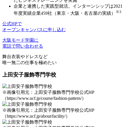
だ
ビジネストレーニングを実施
企業と連携した実践型就活。インターンシップは
2021
※3
年度実績企業459社
（東京・大阪・名古屋の実績）
公式HPで
オープンキャンパスに申し込む
大阪モード学園に
電話で問い合わせる
舞台衣装やドレスなど
唯一無二の仕事を極めたい
上田安子服飾専門学校
※画像引用元：上田安子服飾専門学校公式HP
（https://www.ucf.jp/course/fashion-pattern/）
※画像引用元：上田安子服飾専門学校公式HP
（https://www.ucf.jp/about/facility/）