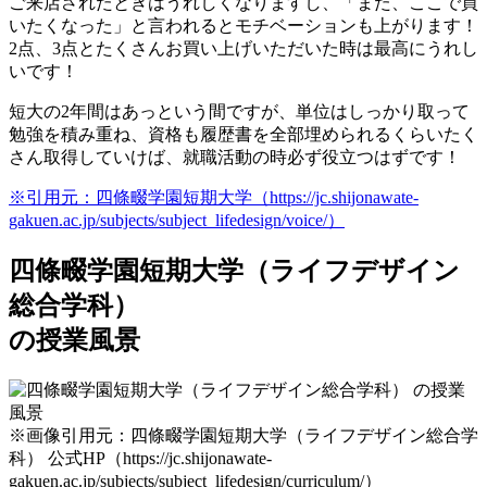
ご来店されたときはうれしくなりますし、「また、ここで買
いたくなった」と言われるとモチベーションも上がります！
2点、3点とたくさんお買い上げいただいた時は最高にうれし
いです！
短大の2年間はあっという間ですが、単位はしっかり取って
勉強を積み重ね、資格も履歴書を全部埋められるくらいたく
さん取得していけば、就職活動の時必ず役立つはずです！
※引用元：四條畷学園短期大学（https://jc.shijonawate-
gakuen.ac.jp/subjects/subject_lifedesign/voice/）
四條畷学園短期大学（ライフデザイン
総合学科）
の授業風景
※画像引用元：四條畷学園短期大学（ライフデザイン総合学
科） 公式HP（https://jc.shijonawate-
gakuen.ac.jp/subjects/subject_lifedesign/curriculum/）