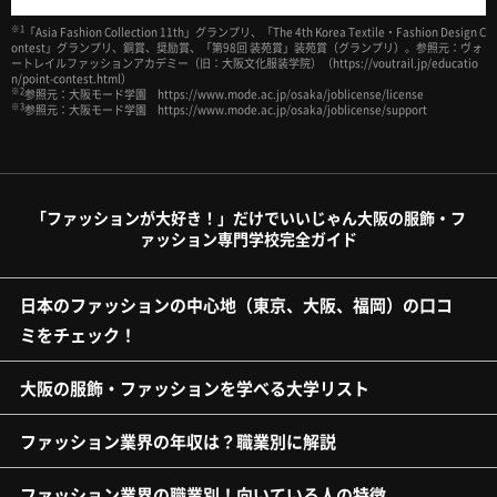
※1
「Asia Fashion Collection 11th」グランプリ、「The 4th Korea Textile・Fashion Design C
ontest」グランプリ、銅賞、奨励賞、「第98回 装苑賞」装苑賞（グランプリ）。参照元：ヴォ
ートレイルファッションアカデミー（旧：大阪文化服装学院）（https://voutrail.jp/educatio
n/point-contest.html）
※2
参照元：大阪モード学園 https://www.mode.ac.jp/osaka/joblicense/license
※3
参照元：大阪モード学園 https://www.mode.ac.jp/osaka/joblicense/support
「ファッションが大好き！」だけでいいじゃん大阪の服飾・フ
ァッション専門学校完全ガイド
日本のファッションの中心地（東京、大阪、福岡）の口コ
ミをチェック！
大阪の服飾・ファッションを学べる大学リスト
ファッション業界の年収は？職業別に解説
ファッション業界の職業別！向いている人の特徴