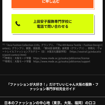
に申し込む
上田安子服飾専門学校に
電話で問い合わせる
※1
「Asia Fashion Collection 11th」グランプリ、「The 4th Korea Textile・Fashion Design C
ontest」グランプリ、銅賞、奨励賞、「第98回 装苑賞」装苑賞（グランプリ）。参照元：ヴォ
ートレイルファッションアカデミー（旧：大阪文化服装学院）（https://voutrail.jp/educatio
n/point-contest.html）
※2
参照元：大阪モード学園 https://www.mode.ac.jp/osaka/joblicense/license
※3
参照元：大阪モード学園 https://www.mode.ac.jp/osaka/joblicense/support
「ファッションが大好き！」だけでいいじゃん大阪の服飾・フ
ァッション専門学校完全ガイド
日本のファッションの中心地（東京、大阪、福岡）の口コ