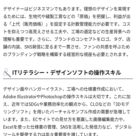
デザイナーはビジネスマンでもあります。理想のデザインを実現す
るためには、生地代や縫製工賃などの「原価」を把握し、利益が出
る「上代（販売価格）」を設定する計数管理能力が必要です。コス
トを抑えつつ高見えさせる工夫や、工場の選定などの生産背景への
理解も重要です。さらに、ブランドのコンセプトをロゴ、タグ、店
舗の内装、SNS発信に至るまで一貫させ、ファンの共感を呼ぶため
のブランディング戦略を構築する経営的な視座も必要とされます。
ITリテラシー・デザインソフトの操作スキル
デザイン画やハンガーイラスト、工場への仕様書作成において、
Adobe IllustratorやPhotoshopの操作スキルは大切です。これに加
え、近年ではSDGsや業務効率化の観点から、CLOなどの「3Dモデ
リングソフト」を用いたバーチャルサンプル作成の需要が急増して
います。また、ECサイトでの見せ方を意識した画像編集能力や、
Excelを使った仕様書の管理、SNSを活用した発信力など、デジタル
ツールを駆使する力は年々重要度を増しています。