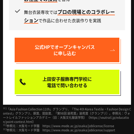
プロの現場とのコラボレー
舞台衣装専攻では
ション
で作品に合わせた衣装作りを実践
公式HPで
オープンキャンパス
に申し込む
上田安子服飾専門学校に
電話で問い合わせる
※1
「Asia Fashion Collection 11th」グランプリ、「The 4th Korea Textile・Fashion Design C
ontest」グランプリ、銅賞、奨励賞、「第98回 装苑賞」装苑賞（グランプリ）。参照元：ヴォ
ートレイルファッションアカデミー（旧：大阪文化服装学院）（https://voutrail.jp/educatio
n/point-contest.html）
※2
参照元：大阪モード学園 https://www.mode.ac.jp/osaka/joblicense/license
※3
参照元：大阪モード学園 https://www.mode.ac.jp/osaka/joblicense/support