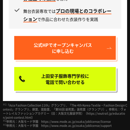
プロの現場とのコラボレー
舞台衣装専攻では
ション
で作品に合わせた衣装作りを実践
公式HPで
オープンキャンパス
に申し込む
上田安子服飾専門学校に
電話で問い合わせる
※1
「Asia Fashion Collection 11th」グランプリ、「The 4th Korea Textile・Fashion Design C
ontest」グランプリ、銅賞、奨励賞、「第98回 装苑賞」装苑賞（グランプリ）。参照元：ヴォ
ートレイルファッションアカデミー（旧：大阪文化服装学院）（https://voutrail.jp/educatio
n/point-contest.html）
※2
参照元：大阪モード学園 https://www.mode.ac.jp/osaka/joblicense/license
※3
参照元：大阪モード学園 https://www.mode.ac.jp/osaka/joblicense/support